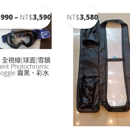
價
,990
–
NT$
3,590
NT$
3,580
格
 全視線[球面]雪鏡
範
aint Photochromic
oggle 霧黑、彩水
圍：
NT$2,990