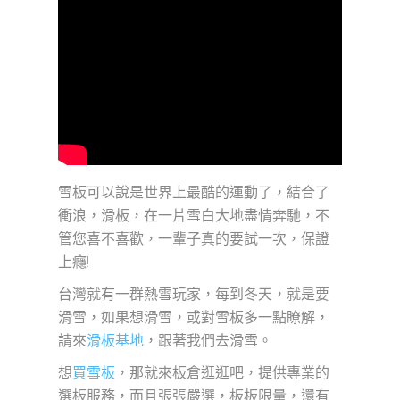
雪板可以說是世界上最酷的運動了，結合了
衝浪，滑板，在一片雪白大地盡情奔馳，不
管您喜不喜歡，一輩子真的要試一次，保證
上癮!
台灣就有一群熱雪玩家，每到冬天，就是要
滑雪，如果想滑雪，或對雪板多一點瞭解，
請來
滑板基地
，跟著我們去滑雪。
想
買雪板
，那就來板倉逛逛吧，提供專業的
選板服務，而且張張嚴選，板板限量，還有