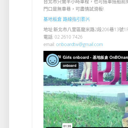
台北市只需半小時車程，也可搭車搭船前
門口是無車巷，可盡情試滑板!
基地板倉 路線指引影片
地址:新北市八里區龍米路2段206巷13號1F
電話: 02 2610 7426
email:
onboardtw@gmail.com