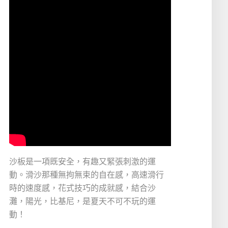
沙板是一項既安全，有趣又緊張刺激的運
動。滑沙那種無拘無束的自在感，高速滑行
時的速度感，花式技巧的成就感，結合沙
灘，陽光，比基尼，是夏天不可不玩的運
動！