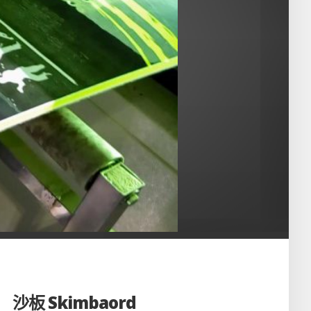
沙板 Skimbaord