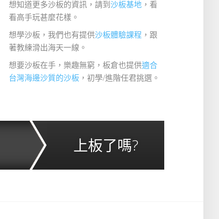
想知道更多沙板的資訊，請到
沙板基地
，看
看高手玩甚麼花樣。
想學沙板，我們也有提供
沙板體驗課程
，跟
著教練滑出海天一線。
想要沙板在手，樂趣無窮，板倉也提供
適合
台灣海邊沙質的沙板
，初學/進階任君挑選。
上板了嗎?