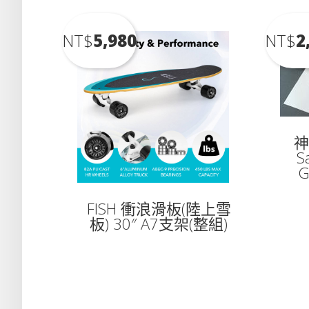
NT$
5,980
NT$
2
神
S
G
FISH 衝浪滑板(陸上雪
板) 30″ A7支架(整組)