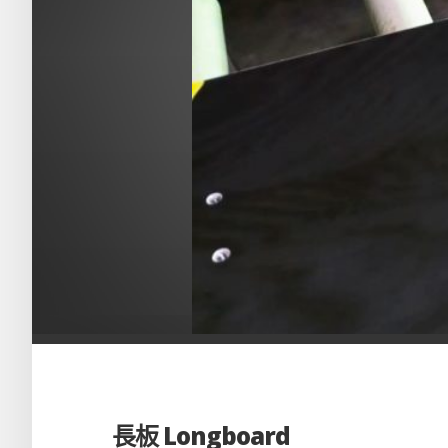
長板 Longboard