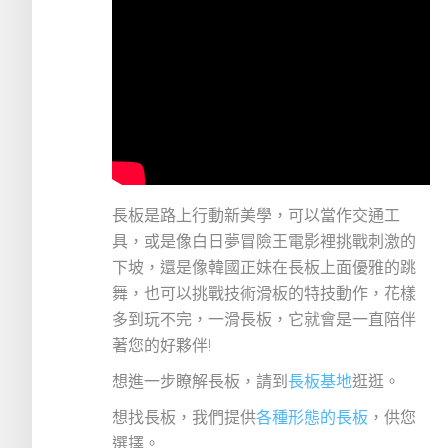
長板是路上行動新美學，可以當作交通工
具，或是像白日夢冒險王電影裡挑戰刺激的
下坡，還是像韓國正妹在長板上面優雅的跳
舞，也可以挑戰技術滑板的特技動作，花樣
多到玩不完，一滑長板，它就會是一直陪伴
著您的好夥伴!
想進一步瞭解長板，請到
長板基地
逛逛。
想找長板，我們提供
各種形態的長板
，供您
選擇。