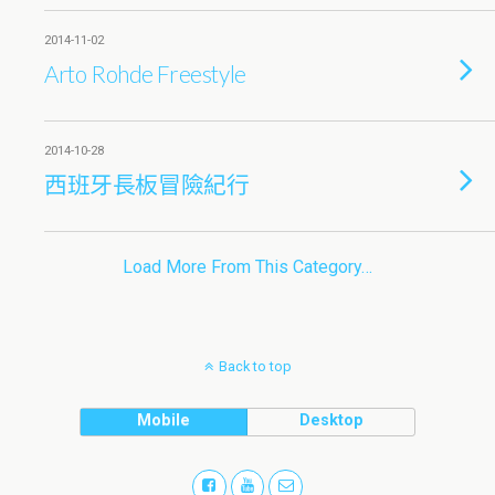
2014-11-02
Arto Rohde Freestyle
2014-10-28
西班牙長板冒險紀行
Load More From This Category…
Back to top
Mobile
Desktop