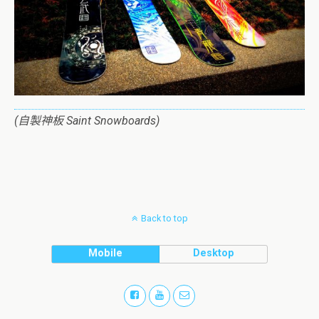
(自製神板 Saint Snowboards)
Back to top
Mobile
Desktop