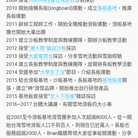
2008 接受
Discovery瘋台灣節目
沙板採訪
2010 開始接觸長板(longboard)運動，成立
長板基地
，推廣
長板運動
2011 辭掉工程師工作，開始全職推動滑板運動，滑板基地
團也開始大量出團
2011 建立沙板教學制度與教練團隊，開辦沙板教學活動
2012 接受
“潮人物”雜誌沙板
採訪
2013 接受
大愛電視台
採訪，分享雪地活動與雪崩經驗
2014 建立長板教學制度與教練團隊，並開辦長板教學活動
2014 受邀參加”
大學生了沒
“節目，介紹長板運動
2015 結合滑板基地，沙板基地，長板基地的
基地板倉
開
張，建立”神”滑雪品牌，開始推出自行研發產品
2015 基地板倉接受”
女人下班後
“雜誌採訪
2016~2017 台體大講課，有關雪地滑板的大小事
從2003至今滑板基地滑雪團參加人次超過8000人，從一開
始台灣雪地滑板人口不到百人，到現在已近萬人。長板也
服務超過2000人，Brian繼續帶領大家從事板類運動，分享