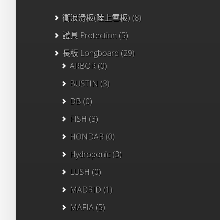
衝浪滑板(陸上雪板)
(8)
護具 Protection
(5)
長板 Longboard
(29)
ARBOR
(0)
BUSTIN
(3)
DB
(0)
FISH
(3)
HONDAR
(0)
Hydroponic
(3)
LUSH
(0)
MADRID
(1)
MAFIA
(5)