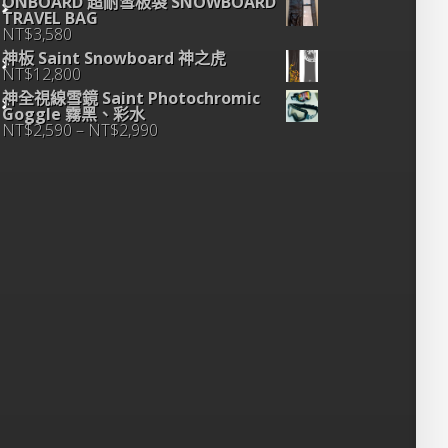
NT$2,990
ONBOARD 超耐雪板袋 SNOWBOARD
到
TRAVEL BAG
NT$3,590
NT$
3,580
神板 Saint Snowboard 神之虎
NT$
12,800
神全視線雪鏡 Saint Photochromic
Goggle 霧黑、彩水
價
NT$
2,590
–
NT$
2,990
格
範
圍：
NT$2,590
到
NT$2,990