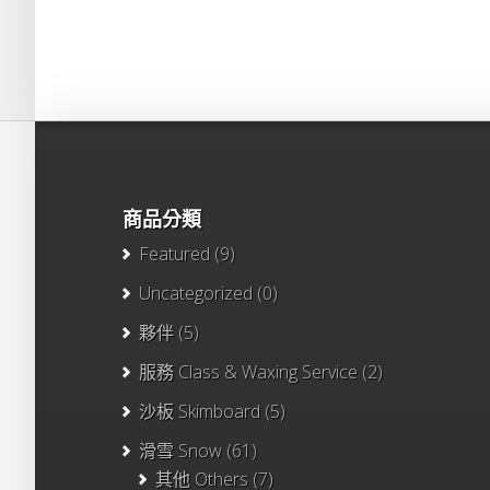
商品分類
Featured
(9)
Uncategorized
(0)
夥伴
(5)
服務 Class & Waxing Service
(2)
沙板 Skimboard
(5)
滑雪 Snow
(61)
其他 Others
(7)