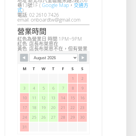
地址:新北市八里區龍米路2段206
巷13號1F (
Google Map
，
交通方
式
)
電話: 02 2610 7426
email: onboardtw@gmail.com
營業時間
紅色為營業日 時間 1PM~9PM
紅色: 店長布萊恩在
黃色: 店長布萊恩不在，但有營業
M
T
W
T
F
S
S
1
2
3
4
5
6
7
8
9
10
11
12
13
14
15
16
17
18
19
20
21
22
23
24
25
26
27
28
29
30
31