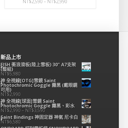
價
NT$
2,590
–
NT$
2,990
格
範
圍：
NT$2,590
到
NT$2,990
新品上市
FISH 衝浪滑板(陸上雪板) 30" A7支架
(整組)
NT$
5,980
神 全視線[OTG]雪鏡 Saint
Photochromic Goggle 霧黑 (戴眼鏡
可用)
NT$
2,990
神 全視線[球面]雪鏡 Saint
Photochromic Goggle 霧黑、彩水
價
NT$
2,990
–
NT$
3,590
格
Saint Bindings 神固定器 神氣 尼卡白
範
NT$
6,580
圍：