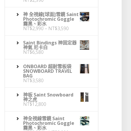
NT$
2,990
神 全視線[球面]雪鏡 Saint
Photochromic Goggle
霧黑、彩水
價
NT$
2,990
–
NT$
3,590
格
範
圍：
Saint Bindings 神固定器
NT$2,990
神氣 尼卡白
到
NT$
6,580
NT$3,590
ONBOARD 超耐雪板袋
SNOWBOARD TRAVEL
BAG
NT$
3,580
神板 Saint Snowboard
神之虎
NT$
12,800
神全視線雪鏡 Saint
Photochromic Goggle
霧黑、彩水