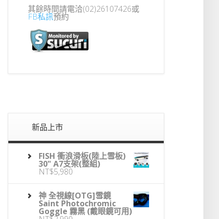
其餘時間請電洽(02)26107426或
FB私訊
預約
新品上市
FISH 衝浪滑板(陸上雪板)
30" A7支架(整組)
NT$
5,980
神 全視線[OTG]雪鏡
Saint Photochromic
Goggle 霧黑 (戴眼鏡可用)