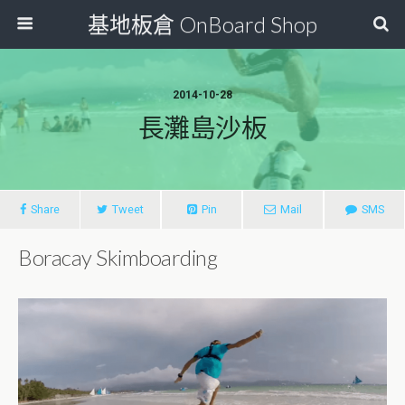
基地板倉 OnBoard Shop
2014-10-28
長灘島沙板
Share
Tweet
Pin
Mail
SMS
Boracay Skimboarding