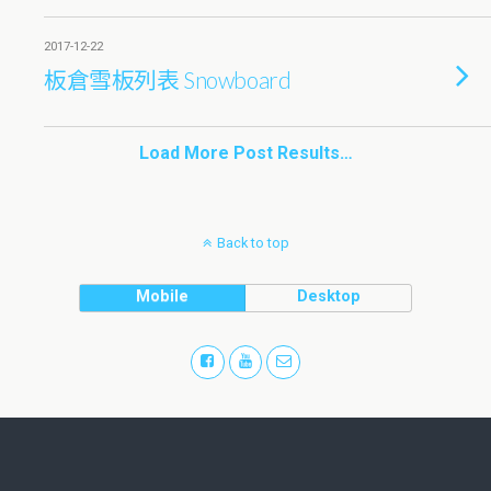
2017-12-22
板倉雪板列表 Snowboard
Load More Post Results…
Back to top
Mobile
Desktop