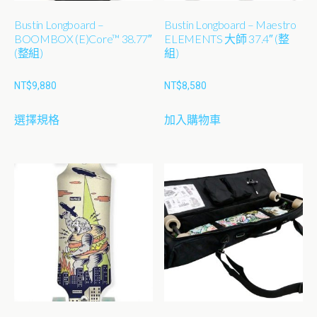
Bustin Longboard –
Bustin Longboard – Maestro
BOOMBOX (E)Core™ 38.77″
ELEMENTS 大師 37.4″ (整
(整組)
組)
NT$
9,880
NT$
8,580
此
選擇規格
加入購物車
產
品
有
多
種
款
式。
可
在
產
品