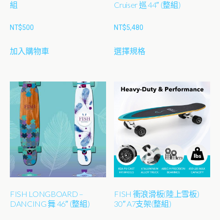
選
組
Cruiser 巡 44″ (整組)
擇
NT$
500
NT$
5,480
選
項
此
加入購物車
選擇規格
產
品
有
多
種
款
式。
可
在
產
品
FISH LONGBOARD –
FISH 衝浪滑板(陸上雪板)
頁
DANCING 舞 46″ (整組)
30″ A7支架(整組)
面