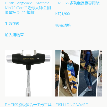
Bustin Longboard – Maestro
EMFISS 多功能長板專用袋
頁
Mini (E)Core™ 迷你大師 金剛
面
限量板 34.1″ (整組)
NT$
1,900
選
此
擇
NT$
8,380
選擇規格
產
選
品
項
加入購物車
有
多
種
款
式。
可
在
產
品
頁
面
EMFISS滑板多合一 T 形工具
FISH LONGBOARD –