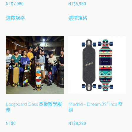
選
NT$
7,980
NT$
5,980
擇
此
此
選
選擇規格
選擇規格
產
產
項
品
品
有
有
多
多
種
種
款
款
式。
式。
可
可
在
在
產
產
品
品
Longboard Class 長板教學服
Madrid – Dream 39″ Inca 整
頁
頁
務
組
面
面
選
選
NT$
0
NT$
8,280
擇
擇