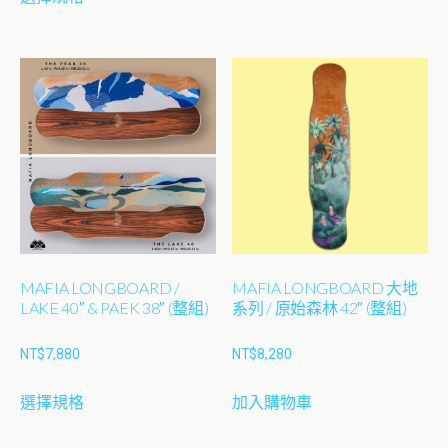
產
品
有
多
種
款
式。
可
在
產
品
MAFIA LONGBOARD /
MAFIA LONGBOARD 大地
頁
LAKE 40″ & PAEK 38″ (整組)
系列 / 原始森林 42″ (整組)
面
選
NT$
7,880
NT$
8,280
擇
此
選
選擇規格
加入購物車
產
項
品