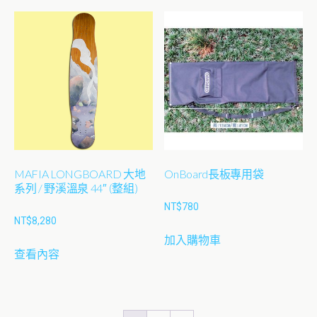
有
多
種
款
式。
可
在
產
品
MAFIA LONGBOARD 大地
OnBoard長板專用袋
頁
系列 / 野溪溫泉 44″ (整組)
面
NT$
780
選
NT$
8,280
擇
加入購物車
選
查看內容
項