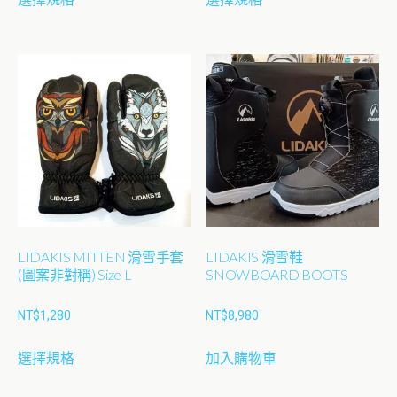
產
產
項
品
品
有
有
多
多
種
種
款
款
式。
式。
可
可
在
在
產
產
品
品
LIDAKIS MITTEN 滑雪手套
LIDAKIS 滑雪鞋
頁
頁
(圖案非對稱) Size L
SNOWBOARD BOOTS
面
面
選
選
NT$
1,280
NT$
8,980
擇
擇
此
選
選
選擇規格
加入購物車
產
項
項
品