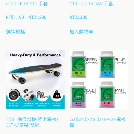
CELTEK MISTY 手套
CELTEK RADAR 手套
價
NT$
1,180
–
NT$
1,280
NT$
2,380
格
此
選擇規格
加入購物車
範
產
圍：
品
NT$1,180
有
到
多
NT$1,280
種
款
式。
可
在
產
品
FISH 衝浪滑板(陸上雪板)
Gallium Extra Base Wax 雪板
頁
30″ A7支架(整組)
蠟
面