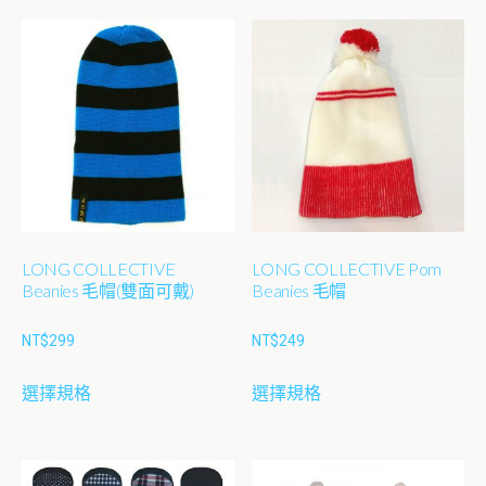
有
多
種
款
式。
可
在
產
品
LONG COLLECTIVE
LONG COLLECTIVE Pom
頁
Beanies 毛帽(雙面可戴)
Beanies 毛帽
面
選
NT$
299
NT$
249
擇
此
此
選
選擇規格
選擇規格
產
產
項
品
品
有
有