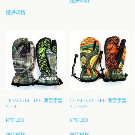
選擇規格
產
選
選
此
品
項
項
選擇規格
產
有
品
多
有
種
多
款
種
式。
款
可
式。
在
可
產
在
品
產
頁
品
面
LIDAKIS MITTEN 滑雪手套
LIDAKIS MITTEN 滑雪手套
頁
選
Size L
Size M/S
面
擇
選
NT$
1,280
NT$
1,280
選
擇
項
此
此
選
選擇規格
選擇規格