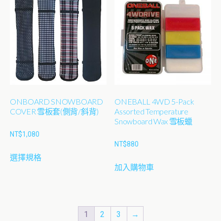
多
多
種
種
款
款
式。
式。
可
可
在
在
產
產
品
品
ONBOARD SNOWBOARD
ONEBALL 4WD 5-Pack
頁
頁
COVER 雪板套(側背/斜背)
Assorted Temperature
面
面
Snowboard Wax 雪板蠟
選
選
NT$
1,080
擇
擇
NT$
880
此
選
選
選擇規格
產
項
項
加入購物車
品
有
多
種
1
2
3
→