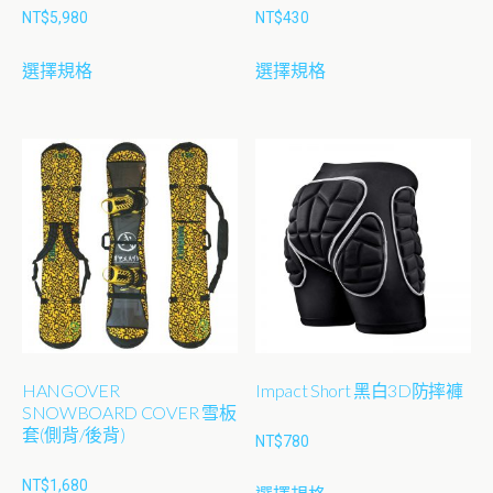
選
NT$
5,980
NT$
430
擇
此
此
選
選擇規格
選擇規格
產
產
項
品
品
有
有
多
多
種
種
款
款
式。
式。
可
可
在
在
產
產
品
品
HANGOVER
Impact Short 黑白3D防摔褲
頁
頁
SNOWBOARD COVER 雪板
面
面
套(側背/後背)
NT$
780
選
選
此
擇
擇
NT$
1,680