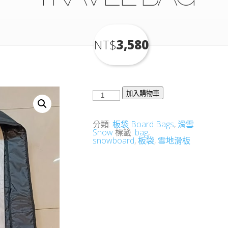
NT$
3,580
ONBOARD
加入購物車
超
耐
雪
板
分類:
板袋 Board Bags
,
滑雪
袋
Snow
標籤:
bag
,
SNOWBOARD
snowboard
,
板袋
,
雪地滑板
TRAVEL
BAG
數
量