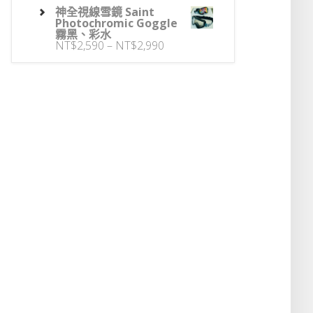
神全視線雪鏡 Saint
Photochromic Goggle
霧黑、彩水
價
NT$
2,590
–
NT$
2,990
格
範
圍：
NT$2,590
到
NT$2,990