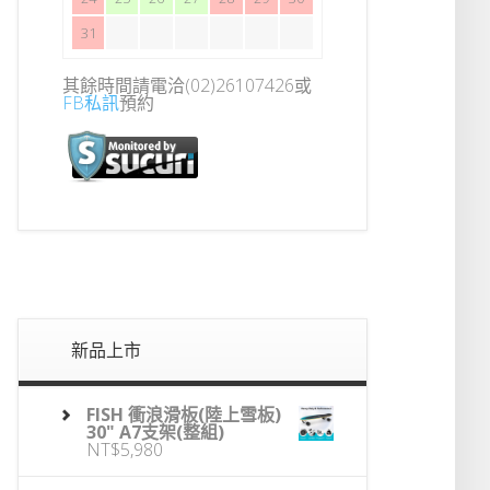
31
其餘時間請電洽(02)26107426或
FB私訊
預約
新品上市
FISH 衝浪滑板(陸上雪板)
30" A7支架(整組)
NT$
5,980