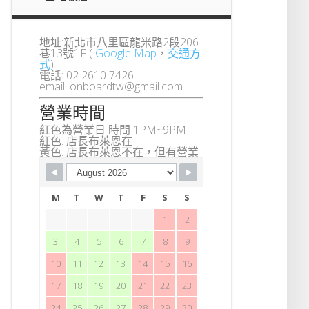
地址:新北市八里區龍米路2段206
巷13號1F (
Google Map
，
交通方
式
)
電話: 02 2610 7426
email: onboardtw@gmail.com
營業時間
紅色為營業日 時間 1PM~9PM
紅色: 店長布萊恩在
黃色: 店長布萊恩不在，但有營業
M
T
W
T
F
S
S
1
2
3
4
5
6
7
8
9
10
11
12
13
14
15
16
17
18
19
20
21
22
23
24
25
26
27
28
29
30