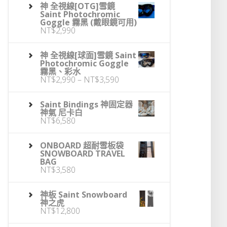
神 全視線[OTG]雪鏡
Saint Photochromic
Goggle 霧黑 (戴眼鏡可用)
NT$
2,990
神 全視線[球面]雪鏡 Saint
Photochromic Goggle
霧黑、彩水
價
NT$
2,990
–
NT$
3,590
格
範
圍：
Saint Bindings 神固定器
NT$2,990
神氣 尼卡白
到
NT$
6,580
NT$3,590
ONBOARD 超耐雪板袋
SNOWBOARD TRAVEL
BAG
NT$
3,580
神板 Saint Snowboard
神之虎
NT$
12,800