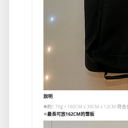
說明
❅約1.7Kg，160CM x 30CM x 12C
❅
最長可放162CM的雪板