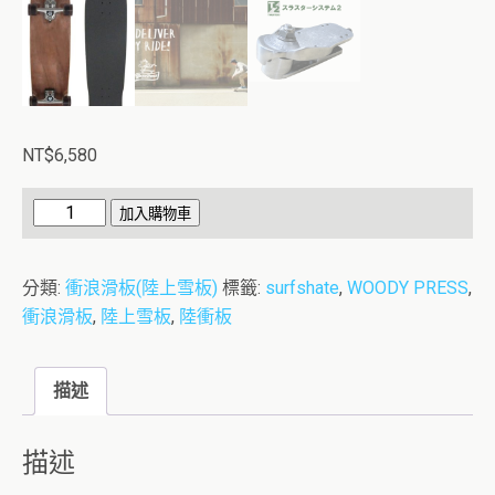
NT$
6,580
日
加入購物車
本
WOODY35"
分類:
衝浪滑板(陸上雪板)
標籤:
surfshate
,
WOODY PRESS
,
衝
衝浪滑板
,
陸上雪板
,
陸衝板
浪
滑
板
描述
數
量
描述