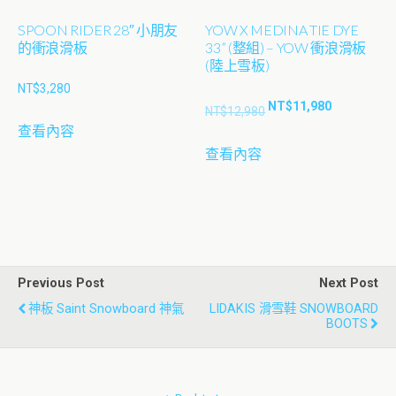
品
SPOON RIDER 28″ 小朋友
YOW X MEDINA TIE DYE
頁
的衝浪滑板
33” (整組) – YOW 衝浪滑板
面
(陸上雪板)
選
NT$
3,280
擇
原
目
NT$
11,980
NT$
12,980
選
始
前
查看內容
項
價
價
查看內容
格：
格：
NT$12,980。
NT$11,980
Previous Post
Next Post
神板 Saint Snowboard 神氣
LIDAKIS 滑雪鞋 SNOWBOARD
BOOTS