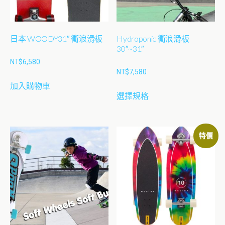
日本 WOODY31″ 衝浪滑板
Hydroponic 衝浪滑板
30″~31″
NT$
6,580
NT$
7,580
加入購物車
此
選擇規格
產
品
有
特價
多
種
款
式。
可
在
產